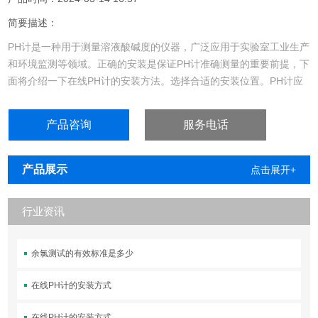
简要描述：
PH计是一种用于测量溶液酸碱度的仪器，广泛应用于实验室工业生产
和环境监测等领域。正确的安装是保证PH计准确测量的重要前提，下
面将介绍一下在线PH计的安装方法。选择合适的安装位置。PH计应
安装在通风良好、避免阳光直射和震动的环境中，远离腐蚀性气体和
化学品。同时，要确保安装位置便于操作和维护。如上一共有7种安
产品咨询
服务电话
装方式，可以根据自身的工况来选择适合自己的安装方式，值得注意
的是，在确定产品之前就需要把安装位置......
产品展示
点击展开+
行业资讯
余氯测试的有效标准是多少
在线PH计的安装方式
在线PH计的安装方式