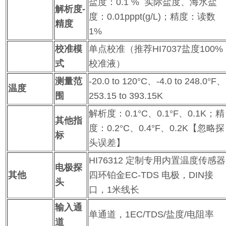
盐度：0.1 % 实际盐度、海水盐
解析度-
度：0.01pppt(g/L)；精度：读数
精度
1%
校准模
单点校准（推荐HI7037盐度100%
式
校准液）
测量范
-20.0 to 120°C、-4.0 to 248.0°F、
温度
围
253.15 to 393.15K
解析度：0.1°C、0.1°F、0.1K；精
其他指
度：0.2°C、0.4°F、0.2K【忽略探
标
头误差】
HI76312 定制专用内置温度传感器
电极探
其他
四环铂金EC-TDS 电极，DIN接
头
口，1米线长
输入通
单通道，1EC/TDS/盐度/电阻率
道