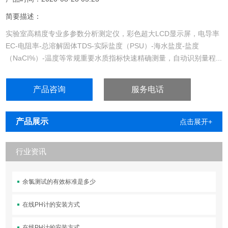
简要描述：
实验室高精度专业多参数分析测定仪，彩色超大LCD显示屏，电导率
EC-电阻率-总溶解固体TDS-实际盐度（PSU）-海水盐度-盐度
（NaCI%）-温度等常规重要水质指标快速精确测量，自动识别量程...
产品咨询
服务电话
产品展示
点击展开+
行业资讯
余氯测试的有效标准是多少
在线PH计的安装方式
在线PH计的安装方式