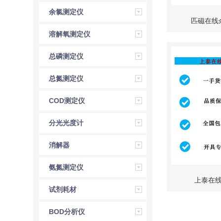
余氯测定仪
匹磁在线
溶解氧测定仪
总磷测定仪
总氮测定仪
COD测定仪
分光光度计
消解器
氨氮测定仪
上泰在线
试剂耗材
BOD分析仪