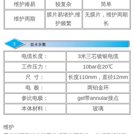
维护难易
较复杂
简单
膜片易堵护,维
无膜片，维护周期
维护周期
护频繁
长
电缆长度：
3米三芯镀银电缆
工作压力：
10bar在20℃
尺 寸：
长度110mm，直径12mm
电 极：
两铂金环
参比电极：
gel带annular接点
本体材料：
玻璃
维护